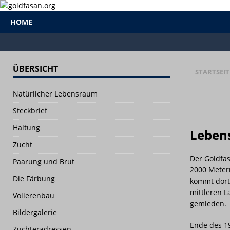
HOME
ÜBERSICHT
STARTSEIT
Natürlicher Lebensraum
Steckbrief
Haltung
Leben
Zucht
Der Goldfas
Paarung und Brut
2000 Metern
Die Färbung
kommt dort
mittleren 
Volierenbau
gemieden.
Bildergalerie
Ende des 1
Züchteradressen