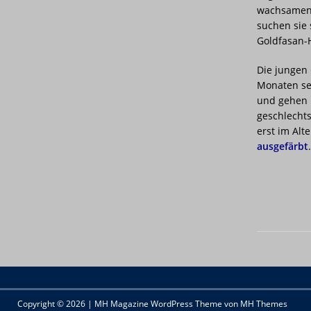
wachsamen 
suchen sie 
Goldfasan-
Die jungen
Monaten sel
und gehen 
geschlechts
erst im Alt
ausgefärbt
.
Copyright © 2026 | MH Magazine WordPress Theme von
MH Themes