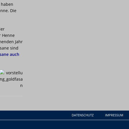
t haben
enne. Die
ier
er Henne
menden Jahr
sane sind
sane auch
DATENSCHUTZ
IMPRESSUM