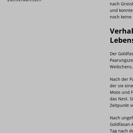
nach Grossb
und konnten
noch keine 
Verhal
Leben
Der Goldfas
Paarungszei
Weibchens. 
Nach der P
der sie ein
Moos und Fe
das Nest. 
Zeitpunkt v
Nach ungefä
Goldfasan-K
Tag nach de