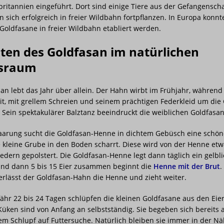
ritannien eingeführt. Dort sind einige Tiere aus der Gefangensch
 sich erfolgreich in freier Wildbahn fortpflanzen. In Europa konnt
Goldfasane in freier Wildbahn etabliert werden.
ten des Goldfasan im natürlichen
sraum
an lebt das Jahr über allein. Der Hahn wirbt im Frühjahr, während
t, mit grellem Schreien und seinem prächtigen Federkleid um die
Sein spektakulärer Balztanz beeindruckt die weiblichen Goldfasa
aarung sucht die Goldfasan-Henne in dichtem Gebüsch eine schöne
e kleine Grube in den Boden scharrt. Diese wird von der Henne etw
dern gepolstert. Die Goldfasan-Henne legt dann täglich ein gelbli
Sind dann 5 bis 15 Eier zusammen beginnt die
Henne mit der Brut
.
erlässt der Goldfasan-Hahn die Henne und zieht weiter.
hr 22 bis 24 Tagen schlüpfen die kleinen Goldfasane aus den Eier
üken sind von Anfang an selbstständig. Sie begeben sich bereits
m Schlupf auf Futtersuche. Natürlich bleiben sie immer in der Nä